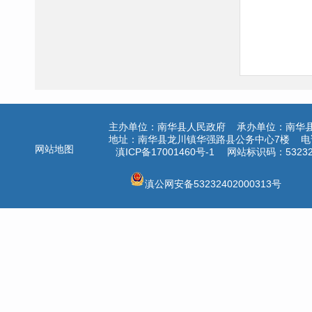
主办单位：南华县人民政府 承办单位：南华
地址：南华县龙川镇华强路县公务中心7楼 电话：
网站地图
滇ICP备17001460号-1
网站标识码：532324
滇公网安备53232402000313号